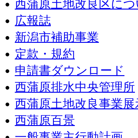
西蒲原土地改良区につ
広報誌
新潟市補助事業
定款・規約
申請書ダウンロード
西蒲原排水中央管理所
西蒲原土地改良事業展
西蒲原百景
一般事業主行動計画