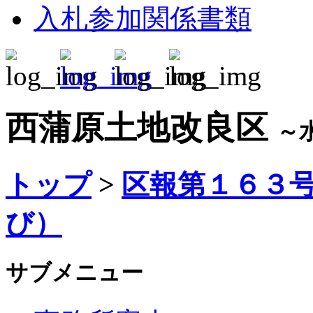
入札参加関係書類
西蒲原土地改良区
～
トップ
>
区報第１６３
び）
サブメニュー