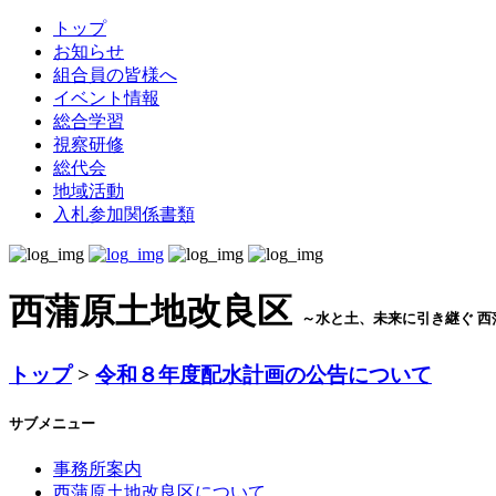
トップ
お知らせ
組合員の皆様へ
イベント情報
総合学習
視察研修
総代会
地域活動
入札参加関係書類
西蒲原土地改良区
～水と土、未来に引き継ぐ 西
トップ
>
令和８年度配水計画の公告について
サブメニュー
事務所案内
西蒲原土地改良区について