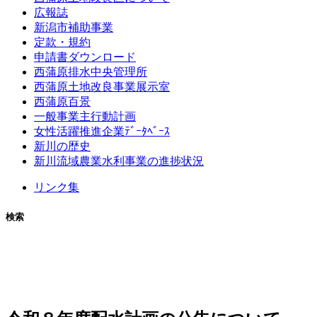
広報誌
新潟市補助事業
定款・規約
申請書ダウンロード
西蒲原排水中央管理所
西蒲原土地改良事業展示室
西蒲原百景
一般事業主行動計画
女性活躍推進企業ﾃﾞｰﾀﾍﾞｰｽ
新川の歴史
新川流域農業水利事業の進捗状況
リンク集
検索