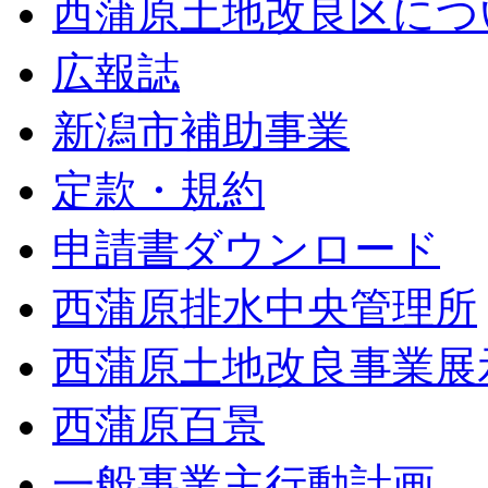
西蒲原土地改良区につ
広報誌
新潟市補助事業
定款・規約
申請書ダウンロード
西蒲原排水中央管理所
西蒲原土地改良事業展
西蒲原百景
一般事業主行動計画